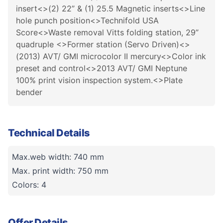
insert<>(2) 22” & (1) 25.5 Magnetic inserts<>Line
hole punch position<>Technifold USA
Score<>Waste removal Vitts folding station, 29”
quadruple <>Former station (Servo Driven)<>
(2013) AVT/ GMI microcolor II mercury<>Color ink
preset and control<>2013 AVT/ GMI Neptune
100% print vision inspection system.<>Plate
bender
Technical Details
Max.web width: 740 mm
Max. print width: 750 mm
Colors: 4
Offer Details