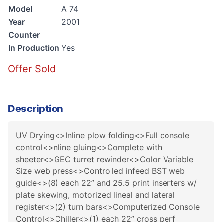
Model
A 74
Year
2001
Counter
In Production
Yes
Offer Sold
Description
UV Drying<>Inline plow folding<>Full console
control<>nline gluing<>Complete with
sheeter<>GEC turret rewinder<>Color Variable
Size web press<>Controlled infeed BST web
guide<>(8) each 22” and 25.5 print inserters w/
plate skewing, motorized lineal and lateral
register<>(2) turn bars<>Computerized Console
Control<>Chiller<>(1) each 22” cross perf