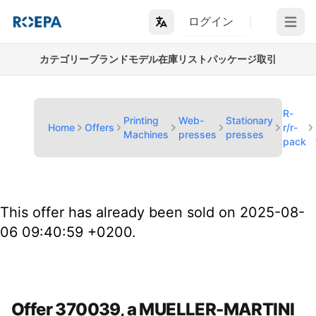
ログイン
Open m
カテゴリー
ブランド
モデル
在庫リスト
パッケージ取引
R-
Printing
Web-
Stationary
Home
Offers
r/r-
Machines
presses
presses
pack
This offer has already been sold on 2025-08-
06 09:40:59 +0200.
Offer 370039, a MUELLER-MARTINI