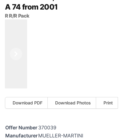
A 74 from 2001
R R/R Pack
Previous
Next
Download PDF
Download Photos
Print
Offer Number
370039
Manufacturer
MUELLER-MARTINI