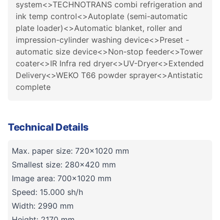
system<>TECHNOTRANS combi refrigeration and
ink temp control<>Autoplate (semi-automatic
plate loader)<>Automatic blanket, roller and
impression-cylinder washing device<>Preset -
automatic size device<>Non-stop feeder<>Tower
coater<>IR Infra red dryer<>UV-Dryer<>Extended
Delivery<>WEKO T66 powder sprayer<>Antistatic
complete
Technical Details
Max. paper size: 720x1020 mm
Smallest size: 280x420 mm
Image area: 700x1020 mm
Speed: 15.000 sh/h
Width: 2990 mm
Height: 2170 mm