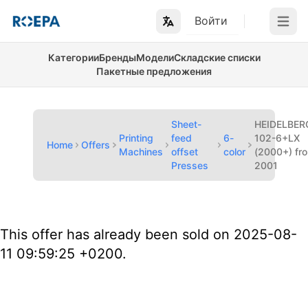
Войти
Open m
Категории
Бренды
Модели
Складские списки
Пакетные предложения
Sheet-
HEIDELBER
Printing
feed
6-
102-6+LX
Home
Offers
Machines
offset
color
(2000+) fr
Presses
2001
This offer has already been sold on 2025-08-
11 09:59:25 +0200.