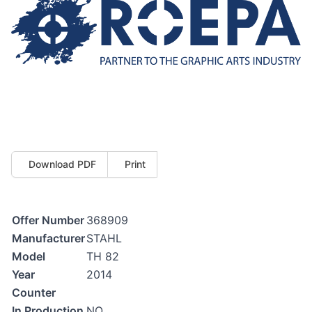
Download PDF
Print
Offer Number
368909
Manufacturer
STAHL
Model
TH 82
Year
2014
Counter
In Production
NO