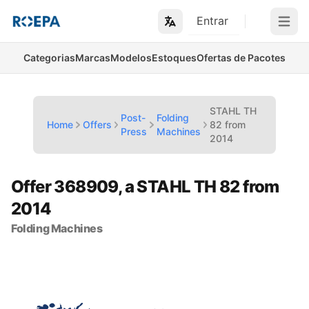
Entrar
Open m
Categorias
Marcas
Modelos
Estoques
Ofertas de Pacotes
STAHL TH
Post-
Folding
Home
Offers
82 from
Press
Machines
2014
Offer 368909, a STAHL TH 82 from
2014
Folding Machines