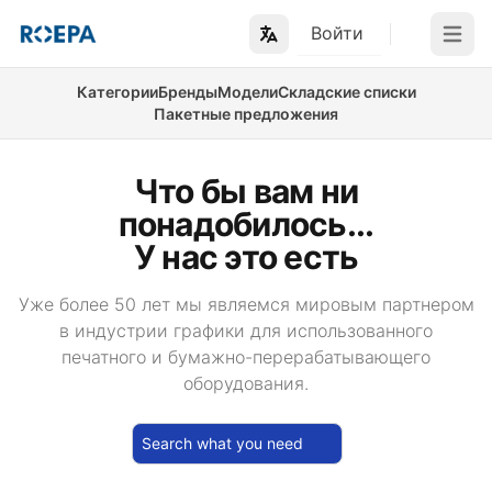
Войти
Open m
Категории
Бренды
Модели
Складские списки
Пакетные предложения
Что бы вам ни
понадобилось...
У нас это есть
Уже более 50 лет мы являемся мировым партнером
в индустрии графики для использованного
печатного и бумажно-перерабатывающего
оборудования.
Search what you need