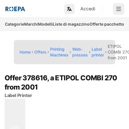
Accedi
Open m
Categorie
Marchi
Modelli
Liste di magazzino
Offerte pacchetto
ETIPOL
Printing
Web-
Label
Home
Offers
COMBI 27
Machines
presses
printer
from 2001
Offer 378616, a ETIPOL COMBI 270
from 2001
Label Printer