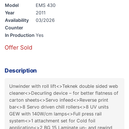
Model
EMS 430
Year
2011
Availability
03/2026
Counter
In Production
Yes
Offer Sold
Description
Unwinder with roll lift<>Teknek double sided web
cleaner<>Decurling device – for better flatness of
carton sheets<>Servo infeed<>Reverse print
bar<>8 Servo driven chill rollers<>8 UV units
GEW with 140W/cm lamps<>Full press rail
system<>1 attachment set for Cold foil
application<>2 BG 15 Laminate un- and rewind