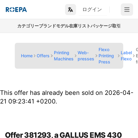
ログイン
Open m
カテゴリー
ブランド
モデル
在庫リスト
パッケージ取引
Flexo
Printing
Web-
Label
Home
Offers
Printing
Machines
presses
Flexo
Press
This offer has already been sold on 2026-04-
21 09:23:41 +0200.
Offer 381293, a GALLUS EMS 430