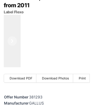
from 2011
Label Flexo
Previous
Next
Download PDF
Download Photos
Print
Offer Number
381293
Manufacturer
GALLUS