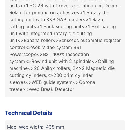
units<>1 BG 26 with 1 reverse printing unit Delam-
Relam for printing on adhesive<>1 Rotary die
cutting unit with K&B GAP master<>1 Razor
slitting unit<>1 Back scoring unit<>1 Exit pacing
unit with integrated rotary die cutting
unit<>Banana roller<>Sensotec automatic register
control<>Web Video system BST
Powerscope<>BST 100% Inspection
system<>Rewind unit with 2 spindels<>Chilling
machine<>20 Anilox rollers, 2<>2 Magnetic die
cutting cylinders,<>200 print cylinder
sleeves<>WEB guide system<>Corona
treater<>Web Break Detector
Technical Details
Max. Web width:: 435 mm