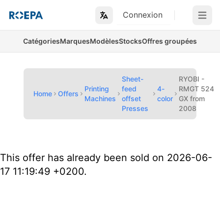
Connexion
Open m
Catégories
Marques
Modèles
Stocks
Offres groupées
Sheet-
RYOBI -
Printing
feed
4-
RMGT 524
Home
Offers
Machines
offset
color
GX from
Presses
2008
This offer has already been sold on 2026-06-
17 11:19:49 +0200.