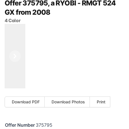
Offer 375795, a RYOBI - RMGT 524
GX from 2008
4 Color
Previous
Next
Download PDF
Download Photos
Print
Offer Number
375795