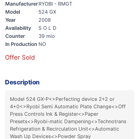
Manufacturer
RYOBI - RMGT
Model
524 GX
Year
2008
Availability
S O L D
Counter
39 mio
In Production
NO
Offer Sold
Description
Model 524 GX-P<>Perfecting device 2+2 or
4+0<>Ryobi Semi Automatic Plate Change<>Off
Press Controls Ink & Register<>Paper
Presets<>Ryobi-matic Dampening<>Technotrans
Refrigeration & Recirculation Unit<>Automatic
Wash Up Devices<>Powder Spray