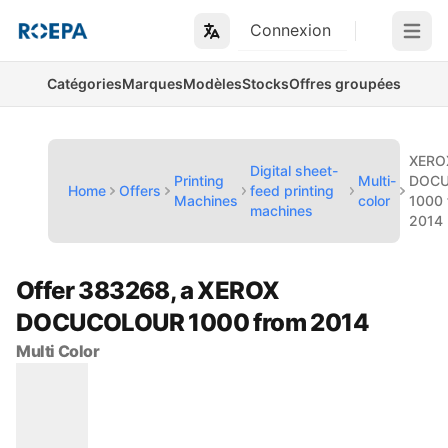
Connexion
Open m
Catégories
Marques
Modèles
Stocks
Offres groupées
XERO
Digital sheet-
Printing
Multi-
DOC
Home
Offers
feed printing
Machines
color
1000 
machines
2014
Offer 383268, a XEROX
DOCUCOLOUR 1000 from 2014
Multi Color