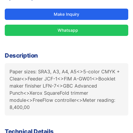
Make Inquiry
Whatsapp
Description
Paper sizes: SRA3, A3, A4, A5<>5-color CMYK +
Clear<>Feeder JCF-1<>FIM A-GW01<>Booklet
maker finisher LFN-7<>GBC Advanced
Punch<>Xerox SquareFold trimmer
module<>FreeFlow controller<>Meter reading:
8,400,00
Technical Details