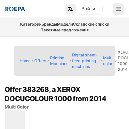
Войти
Open m
Категории
Бренды
Модели
Складские списки
Пакетные предложения
XERO
Digital sheet-
Printing
Multi-
DOC
Home
Offers
feed printing
Machines
color
1000 
machines
2014
Offer 383268, a XEROX
DOCUCOLOUR 1000 from 2014
Multi Color