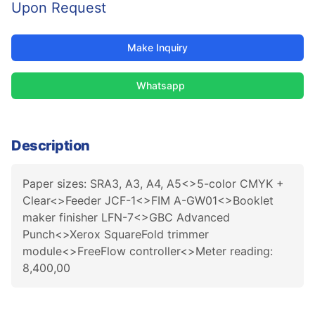
Upon Request
Make Inquiry
Whatsapp
Description
Paper sizes: SRA3, A3, A4, A5<>5-color CMYK +
Clear<>Feeder JCF-1<>FIM A-GW01<>Booklet
maker finisher LFN-7<>GBC Advanced
Punch<>Xerox SquareFold trimmer
module<>FreeFlow controller<>Meter reading:
8,400,00