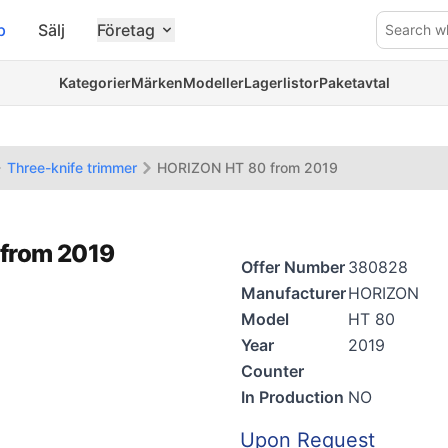
p
Sälj
Företag
Search w
Kategorier
Märken
Modeller
Lagerlistor
Paketavtal
Three-knife trimmer
HORIZON HT 80 from 2019
 from 2019
Offer Number
380828
Manufacturer
HORIZON
Model
HT 80
Year
2019
Counter
In Production
NO
Upon Request