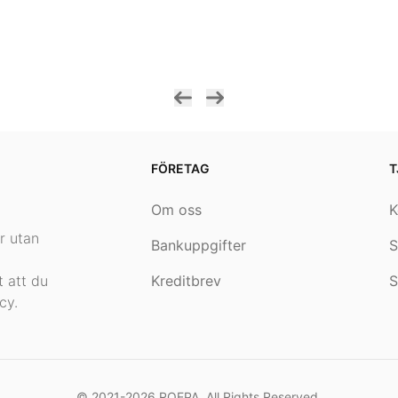
FÖRETAG
T
Om oss
K
.
r utan
Bankuppgifter
S
 att du
Kreditbrev
S
cy.
© 2021-2026
ROEPA
. All Rights Reserved.