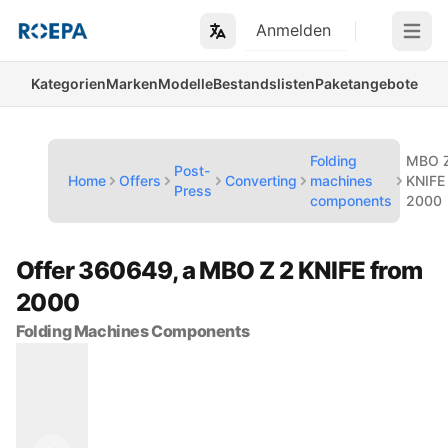
Anmelden
Open m
Kategorien
Marken
Modelle
Bestandslisten
Paketangebote
Folding
MBO 
Post-
Home
Offers
Converting
machines
KNIFE
Press
components
2000
Offer 360649, a MBO Z 2 KNIFE from
2000
Folding Machines Components