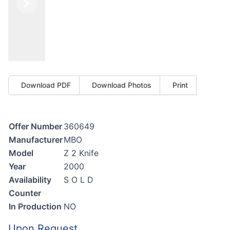
Previous
Next
Download PDF
Download Photos
Print
Offer Number
360649
Manufacturer
MBO
Model
Z 2 Knife
Year
2000
Availability
S O L D
Counter
In Production
NO
Upon Request