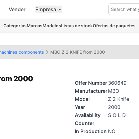
Vender
Empresa
Search what 
Categorías
Marcas
Modelos
Listas de stock
Ofertas de paquetes
 machines components
MBO Z 2 KNIFE from 2000
from 2000
Offer Number
360649
Manufacturer
MBO
Model
Z 2 Knife
Year
2000
Availability
S O L D
Counter
In Production
NO