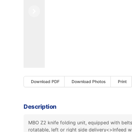
Previous
Next
Download PDF
Download Photos
Print
Description
MBO Z2 knife folding unit, equipped with belt
rotatable, left or right side delivery<>Infe