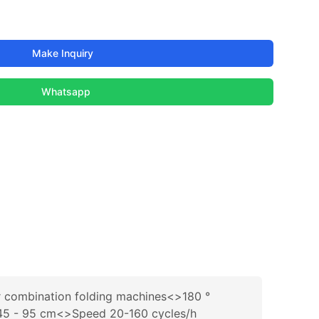
Make Inquiry
Whatsapp
or combination folding machines<>180 °
ht 45 - 95 cm<>Speed 20-160 cycles/h