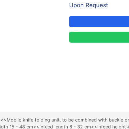
Upon Request
s<>Mobile knife folding unit, to be combined with buckle 
ed width 15 - 48 cm<>Infeed length 8 - 32 cm<>Infeed heig