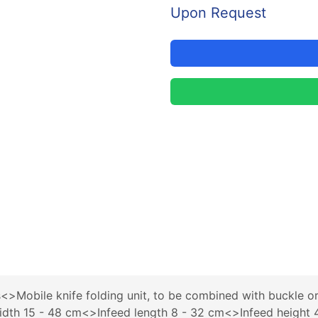
Upon Request
s<>Mobile knife folding unit, to be combined with buckle 
ed width 15 - 48 cm<>Infeed length 8 - 32 cm<>Infeed heig