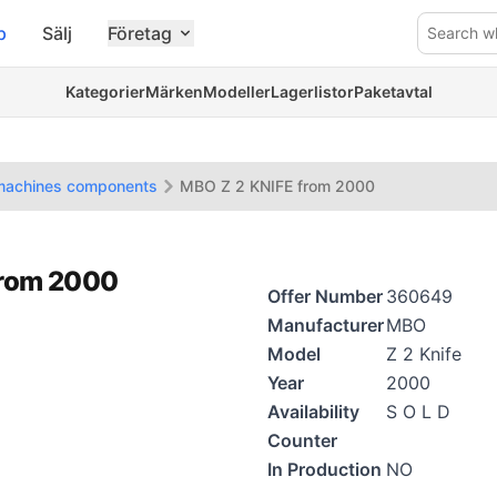
p
Sälj
Företag
Search w
Kategorier
Märken
Modeller
Lagerlistor
Paketavtal
 machines components
MBO Z 2 KNIFE from 2000
from 2000
Offer Number
360649
Manufacturer
MBO
Model
Z 2 Knife
Year
2000
Availability
S O L D
Counter
In Production
NO