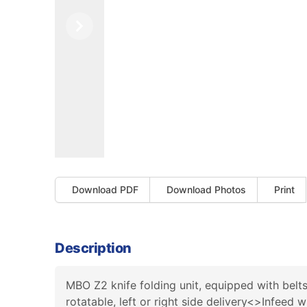
Previous
Next
Download PDF
Download Photos
Print
Description
MBO Z2 knife folding unit, equipped with belt
rotatable, left or right side delivery<>Infe