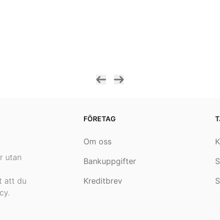
FÖRETAG
T
Om oss
K
.
r utan
Bankuppgifter
S
 att du
Kreditbrev
S
cy.